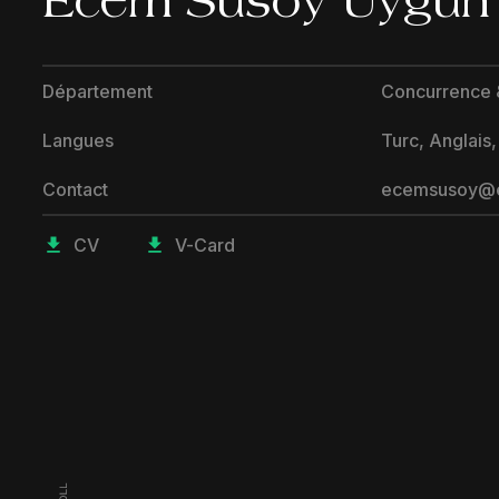
Ecem Süsoy Uygun
Département
Concurrence &
Langues
Turc, Anglais,
Contact
ecemsusoy@e
CV
V-Card