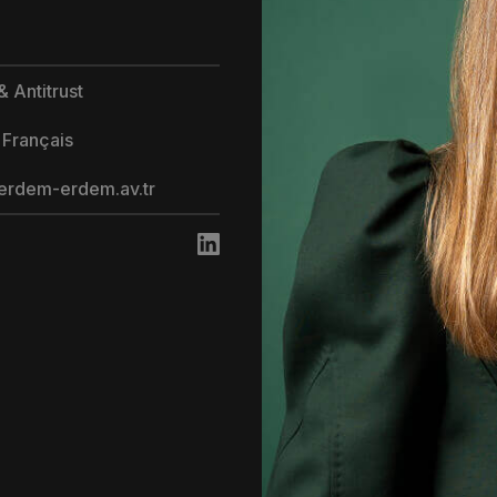
 Antitrust
 Français
rdem-erdem.av.tr