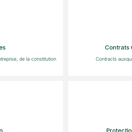
es
Contrats
reprise, de la constitution
Contracts auxquel
on
Protecti