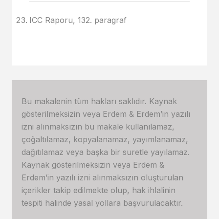
ICC Raporu, 132. paragraf
Bu makalenin tüm hakları saklıdır. Kaynak
gösterilmeksizin veya Erdem & Erdem’in yazılı
izni alınmaksızın bu makale kullanılamaz,
çoğaltılamaz, kopyalanamaz, yayımlanamaz,
dağıtılamaz veya başka bir suretle yayılamaz.
Kaynak gösterilmeksizin veya Erdem &
Erdem’in yazılı izni alınmaksızın oluşturulan
içerikler takip edilmekte olup, hak ihlalinin
tespiti halinde yasal yollara başvurulacaktır.