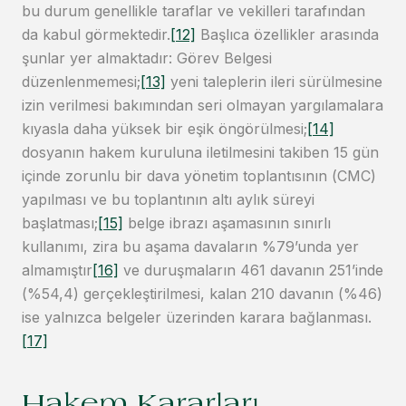
bu durum genellikle taraflar ve vekilleri tarafından
da kabul görmektedir.
[12]
Başlıca özellikler arasında
şunlar yer almaktadır: Görev Belgesi
düzenlenmemesi;
[13]
yeni taleplerin ileri sürülmesine
izin verilmesi bakımından seri olmayan yargılamalara
kıyasla daha yüksek bir eşik öngörülmesi;
[14]
dosyanın hakem kuruluna iletilmesini takiben 15 gün
içinde zorunlu bir dava yönetim toplantısının (CMC)
yapılması ve bu toplantının altı aylık süreyi
başlatması;
[15]
belge ibrazı aşamasının sınırlı
kullanımı, zira bu aşama davaların %79’unda yer
almamıştır
[16]
ve duruşmaların 461 davanın 251’inde
(%54,4) gerçekleştirilmesi, kalan 210 davanın (%46)
ise yalnızca belgeler üzerinden karara bağlanması.
[17]