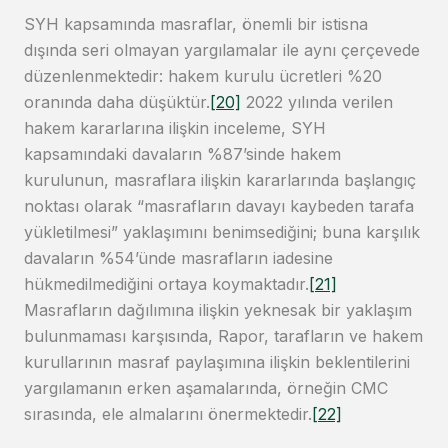
SYH kapsamında masraflar, önemli bir istisna
dışında seri olmayan yargılamalar ile aynı çerçevede
düzenlenmektedir: hakem kurulu ücretleri %20
oranında daha düşüktür.
[20]
2022 yılında verilen
hakem kararlarına ilişkin inceleme, SYH
kapsamındaki davaların %87’sinde hakem
kurulunun, masraflara ilişkin kararlarında başlangıç
noktası olarak “masrafların davayı kaybeden tarafa
yükletilmesi” yaklaşımını benimsediğini; buna karşılık
davaların %54’ünde masrafların iadesine
hükmedilmediğini ortaya koymaktadır.
[21]
Masrafların dağılımına ilişkin yeknesak bir yaklaşım
bulunmaması karşısında, Rapor, tarafların ve hakem
kurullarının masraf paylaşımına ilişkin beklentilerini
yargılamanın erken aşamalarında, örneğin CMC
sırasında, ele almalarını önermektedir.
[22]