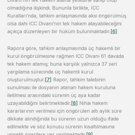
olmadığına ilişkindi. Bununla birlikte, ICC
Kuralları’nda, tahkim anlaşmasında aksi öngörülmüş
olsa dahi ICC Divanı’nın tek hakem atayabileceğini
açıkça düzenleyen bir hüküm bulunmaktadır.
[6]
Rapora göre, tahkim anlaşmasında üç hakemli bir
kurul öngörülmesine rağmen ICC Divanı 61 davada
tek hakem atamış; buna karşılık yalnızca 37 seri
yargılama sürecinde üç hakemli kurul
oluşturulmuştur.
[7]
Rapor, tahkim talebinin
sunulması ile dosyanın atanan hakem kuruluna
iletilmesi arasındaki sürenin üç aya kadar
uzayabildiğini belirtmektedir.
[8]
Nihai hakem
kararlarının verilmesi için öngörülen altı aylık süre
dikkate alındığında bu sürenin uzun olduğu ifade
edilmekte ve söz konusu sürenin kısaltılmasına
yönelik önerilere yer verilmektedir.
[9]