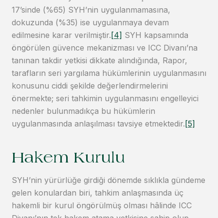
17’sinde (%65) SYH’nin uygulanmamasına,
dokuzunda (%35) ise uygulanmaya devam
edilmesine karar verilmiştir.
[4]
SYH kapsamında
öngörülen güvence mekanizması ve ICC Divanı’na
tanınan takdir yetkisi dikkate alındığında, Rapor,
tarafların seri yargılama hükümlerinin uygulanmasını
konusunu ciddi şekilde değerlendirmelerini
önermekte; seri tahkimin uygulanmasını engelleyici
nedenler bulunmadıkça bu hükümlerin
uygulanmasında anlaşılması tavsiye etmektedir.
[5]
Hakem Kurulu
SYH’nin yürürlüğe girdiği dönemde sıklıkla gündeme
gelen konulardan biri, tahkim anlaşmasında üç
hakemli bir kurul öngörülmüş olması hâlinde ICC
Divanı’nın tek hakem atama yetkisine sahip olup