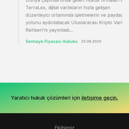
Dünya çapında önde gelen hukuk firmaları ağı
TerraLex, dijital varlıkların hızla gelişen
düzenleyici ortamında işletmelerin ve paydaşlar
yolunu aydınlatacak Uluslararası Kripto Varlıkl
Rehberi’ni yayımladı...
Sermaye Piyasası Hukuku
25.08.2025
Yaratıcı hukuk çözümleri için
iletişime geçin.
Ekibimiz