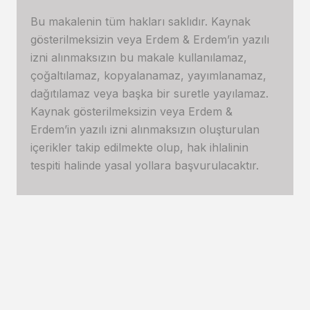
Bu makalenin tüm hakları saklıdır. Kaynak
gösterilmeksizin veya Erdem & Erdem’in yazılı
izni alınmaksızın bu makale kullanılamaz,
çoğaltılamaz, kopyalanamaz, yayımlanamaz,
dağıtılamaz veya başka bir suretle yayılamaz.
Kaynak gösterilmeksizin veya Erdem &
Erdem’in yazılı izni alınmaksızın oluşturulan
içerikler takip edilmekte olup, hak ihlalinin
tespiti halinde yasal yollara başvurulacaktır.