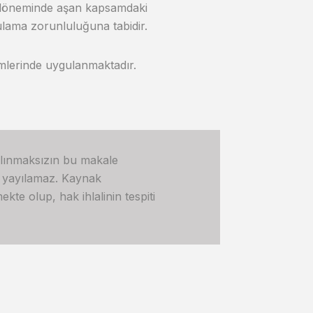
ma döneminde aşan kapsamdaki
ulama zorunluluğuna tabidir.
mlerinde uygulanmaktadır.
alınmaksızın bu makale
e yayılamaz. Kaynak
kte olup, hak ihlalinin tespiti