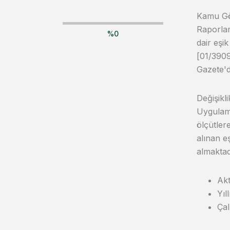
Kamu Göz
Raporlam
%
0
dair eşi
[01/3909
Gazete'd
Değişikl
Uygulama
ölçütler
alınan e
almaktad
Akt
Yıl
Çal