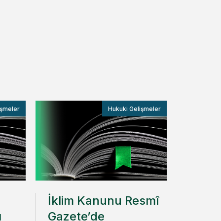
işmeler
Hukuki Gelişmeler
İklim Kanunu Resmî
ı
Gazete’de