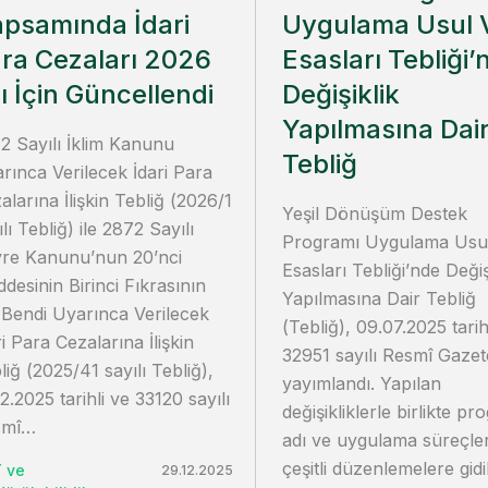
psamında İdari
Uygulama Usul 
ra Cezaları 2026
Esasları Tebliği’
lı İçin Güncellendi
Değişiklik
Yapılmasına Dai
2 Sayılı İklim Kanunu
Tebliğ
rınca Verilecek İdari Para
alarına İlişkin Tebliğ (2026/1
Yeşil Dönüşüm Destek
ılı Tebliğ) ile 2872 Sayılı
Programı Uygulama Usu
re Kanunu’nun 20’nci
Esasları Tebliği’nde Değiş
desinin Birinci Fıkrasının
Yapılmasına Dair Tebliğ
 Bendi Uyarınca Verilecek
(Tebliğ), 09.07.2025 tarih
ri Para Cezalarına İlişkin
32951 sayılı Resmî Gazet
liğ (2025/41 sayılı Tebliğ),
yayımlandı. Yapılan
12.2025 tarihli ve 33120 sayılı
değişikliklerle birlikte p
smî…
adı ve uygulama süreçle
çeşitli düzenlemelere gidild
 ve
29.12.2025