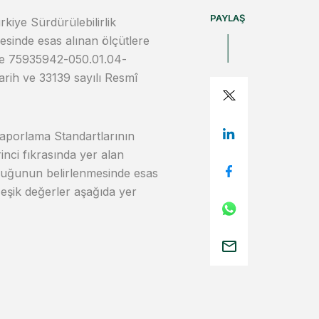
PAYLAŞ
iye Sürdürülebilirlik
sinde esas alınan ölçütlere
i ve 75935942-050.01.04-
tarih ve 33139 sayılı Resmî
 Raporlama Standartlarının
nci fıkrasında yer alan
luluğunun belirlenmesinde esas
n eşik değerler aşağıda yer