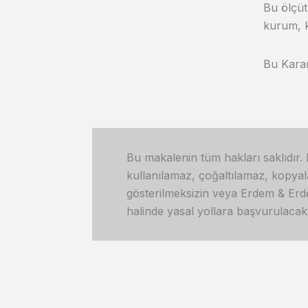
Bu ölçüt
kurum, k
Bu Karar
Bu makalenin tüm hakları saklıdır.
kullanılamaz, çoğaltılamaz, kopya
gösterilmeksizin veya Erdem & Erdem’
halinde yasal yollara başvurulacakt