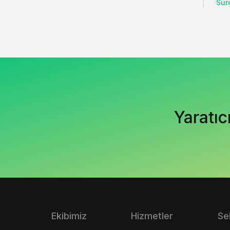
Sürd
Yaratıc
Ekibimiz
Hizmetler
Se