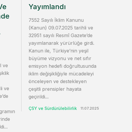
Ve
Yayımlandı
nde
7552 Sayılı İklim Kanunu
(Kanun) 09.07.2025 tarihli ve
r
32951 sayılı Resmî Gazete’de
yayımlanarak yürürlüğe girdi.
Kanun ile, Türkiye’nin yeşil
büyüme vizyonu ve net sıfır
l ve
emisyon hedefi doğrultusunda
iklik
iklim değişikliğiyle mücadeleyi
önceleyen ve destekleyen
li ve
çeşitli prensipler hayata
e’de
geçirildi...
ÇSY ve Sürdürülebilirlik
11.07.2025
rogramın
rinde
i...