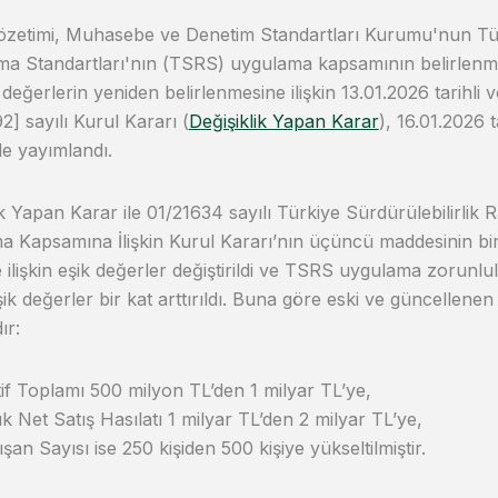
etimi, Muhasebe ve Denetim Standartları Kurumu'nun Türk
a Standartları'nın (TSRS) uygulama kapsamının belirlenme
k değerlerin yeniden belirlenmesine ilişkin 13.01.2026 tarihl
2] sayılı Kurul Kararı (
Değişiklik Yapan Karar
), 16.01.2026 
e yayımlandı.
ik Yapan Karar ile 01/21634 sayılı Türkiye Sürdürülebilirlik
 Kapsamına İlişkin Kurul Kararı’nın üçüncü maddesinin biri
e ilişkin eşik değerler değiştirildi ve TSRS uygulama zorun
şik değerler bir kat arttırıldı. Buna göre eski ve güncellene
ır:
if Toplamı 500 milyon TL’den 1 milyar TL’ye,
lık Net Satış Hasılatı 1 milyar TL’den 2 milyar TL’ye,
ışan Sayısı ise 250 kişiden 500 kişiye yükseltilmiştir.