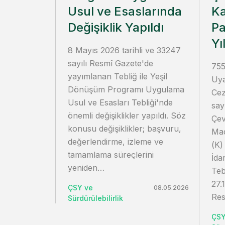
Usul ve Esaslarında
Ka
Değişiklik Yapıldı
Pa
Yı
8 Mayıs 2026 tarihli ve 33247
sayılı Resmî Gazete'de
755
yayımlanan Tebliğ ile Yeşil
Uya
Dönüşüm Programı Uygulama
Cez
Usul ve Esasları Tebliği'nde
say
önemli değişiklikler yapıldı. Söz
Çev
konusu değişiklikler; başvuru,
Mad
değerlendirme, izleme ve
(K)
tamamlama süreçlerini
İda
yeniden…
Teb
27.
ÇSY ve
08.05.2026
Re
Sürdürülebilirlik
ÇSY