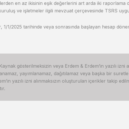
lerden en az ikisinin eşik değerlerini art arda iki raporla
uruluş ve işletmeler ilgili mevzuat çerçevesinde TSRS uyg
, 1/1/2025 tarihinde veya sonrasında başlayan hesap döne
 Kaynak gösterilmeksizin veya Erdem & Erdem’in yazılı izni 
lanamaz, yayımlanamaz, dağıtılamaz veya başka bir suretl
in yazılı izni alınmaksızın oluşturulan içerikler takip edilme
ır.