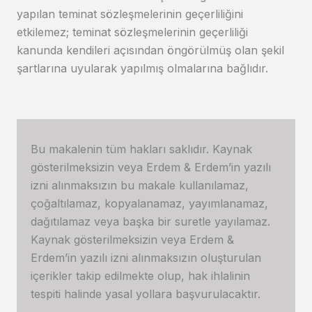
yapılan teminat sözleşmelerinin geçerliliğini
etkilemez; teminat sözleşmelerinin geçerliliği
kanunda kendileri açısından öngörülmüş olan şekil
şartlarına uyularak yapılmış olmalarına bağlıdır.
Bu makalenin tüm hakları saklıdır. Kaynak
gösterilmeksizin veya Erdem & Erdem’in yazılı
izni alınmaksızın bu makale kullanılamaz,
çoğaltılamaz, kopyalanamaz, yayımlanamaz,
dağıtılamaz veya başka bir suretle yayılamaz.
Kaynak gösterilmeksizin veya Erdem &
Erdem’in yazılı izni alınmaksızın oluşturulan
içerikler takip edilmekte olup, hak ihlalinin
tespiti halinde yasal yollara başvurulacaktır.