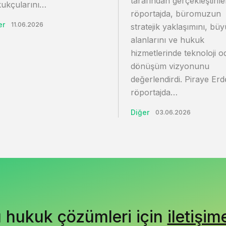
tarafından gerçekleştiril
ukçularını…
röportajda, büromuzun
er
11.06.2026
stratejik yaklaşımını, bü
alanlarını ve hukuk
hizmetlerinde teknoloji o
dönüşüm vizyonunu
değerlendirdi. Piraye Er
röportajda…
Diğer
03.06.2026
ı hukuk çözümleri için
iletişim