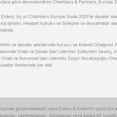
lanlara göre derecelendiren Chambers & Partners, Europe 2
Erdem, bu yıl Chambers Europe Guide 2025’te davalar ala
yrıca tahkim, rekabet hukuku ve birleşme ve devralmalar ala
dirildi.
ahkim ve davalar alanlarında Kurucu ve Kıdemli Ortağımız 
alanında Ortak ve Davalı İşler Liderimiz Süleyman Sevinç, 
 Ortak ve Kurumsal İşler Liderimiz Özgür Kocabaşoğlu Ch
katlar listelerinde yer aldı.
 Kaynak gösterilmeksizin veya Erdem & Erdem’in yazılı izni 
lanamaz, yayımlanamaz, dağıtılamaz veya başka bir suretl