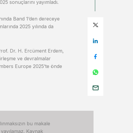
025 sonuçlarını yayımladı.
nında Band 1’den dereceye
nlarında 2025 yılında da
Prof. Dr. H. Ercüment Erdem,
birleşme ve devralmalar
ambers Europe 2025’te önde
alınmaksızın bu makale
e yayılamaz. Kaynak