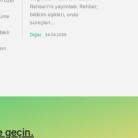
en özel
Rehberi’ni yayımladı. Rehber;
bildirim eşikleri, onay
yüme
süreçleri…
daklı
Diğer
24.04.2026
dem
e geçin.