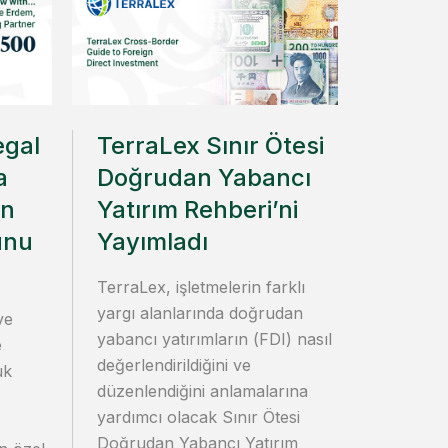
egal
TerraLex Sınır Ötesi
a
Doğrudan Yabancı
in
Yatırım Rehberi’ni
unu
Yayımladı
TerraLex, işletmelerin farklı
yargı alanlarında doğrudan
ve
yabancı yatırımların (FDI) nasıl
e
değerlendirildiğini ve
uk
düzenlendiğini anlamalarına
yardımcı olacak Sınır Ötesi
Doğrudan Yabancı Yatırım