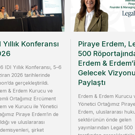
I Yıllık Konferansı
Piraye Erdem, L
026
500 Röportajınd
Erdem & Erdem’
6 IDI Yıllık Konferansı, 5–6
Gelecek Vizyon
iran 2026 tarihlerinde
Paylaştı
bon’da gerçekleştirildi.
em & Erdem Kurucu ve
Erdem & Erdem Kurucu 
emli Ortağımız Ercüment
Yönetici Ortağımız Piray
em ve Kurucu ile Yönetici
Erdem, uluslararası huk
ağımız Piraye Erdem’in de
sektörünün önde gelen
ıldığı ve uluslararası
yayınlarından Legal 500
demisyenleri, şirket