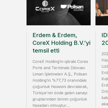
Erdem & Erdem,
ID
CoreX Holding B.V.’yi
2
temsil etti
202
Haz
CoreX Holding’in iştiraki Corex
Liz
Ports and Terminals Dilovası
Erd
Liman İşletmeleri A.Ş., Polisan
Kıd
Holding'in %77,73 oranındaki
Erd
çoğunluk hissesini devralarak,
Ort
Türkiye'nin önde gelen sanayi
kat
gruplarından birinin çoğunluk
aka
hissedarı olmuştur…