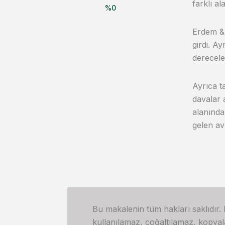
farklı a
%
0
Erdem & 
girdi. A
derecelen
Ayrıca t
davalar 
alanında
gelen avu
Bu makalenin tüm hakları saklıdır.
kullanılamaz, çoğaltılamaz, kopya