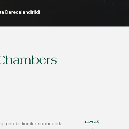
a Derecelendirildi
 Chambers
PAYLAŞ
ğı geri bildirimler sonucunda