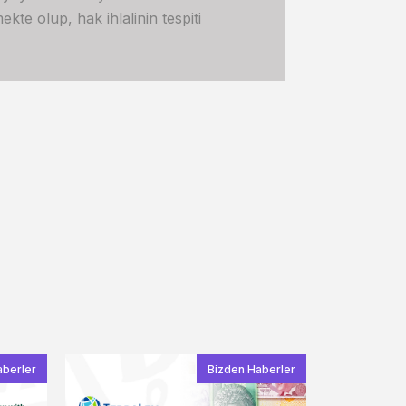
kte olup, hak ihlalinin tespiti
aberler
Bizden Haberler