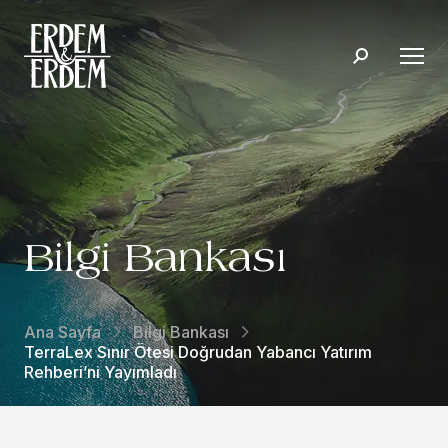
Bilgi Bankası
Ana Sayfa
Bilgi Bankası
TerraLex Sınır Ötesi Doğrudan Yabancı Yatırım
Rehberi’ni Yayımladı