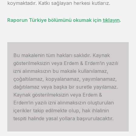
koymaktadır. Katkı sağlayan herkesi kutlarız.
Raporun Türkiye bölümünü okumak için
tıklayın
.
Bu makalenin tüm hakları saklıdır. Kaynak
gösterilmeksizin veya Erdem & Erdem’in yazılı
izni alınmaksızın bu makale kullanılamaz,
çoğaltılamaz, kopyalanamaz, yayımlanamaz,
dağıtılamaz veya başka bir suretle yayılamaz.
Kaynak gösterilmeksizin veya Erdem &
Erdem’in yazılı izni alınmaksızın oluşturulan
içerikler takip edilmekte olup, hak ihlalinin
tespiti halinde yasal yollara başvurulacaktır.