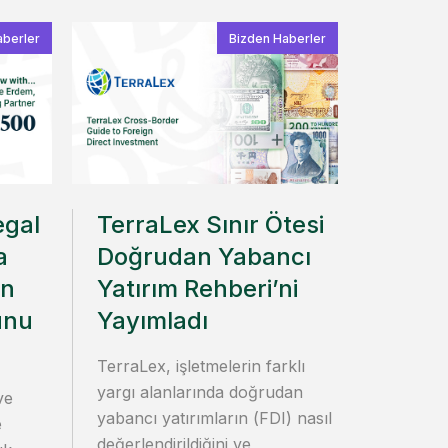
aberler
Bizden Haberler
egal
TerraLex Sınır Ötesi
a
Doğrudan Yabancı
in
Yatırım Rehberi’ni
unu
Yayımladı
TerraLex, işletmelerin farklı
yargı alanlarında doğrudan
ve
yabancı yatırımların (FDI) nasıl
e
değerlendirildiğini ve