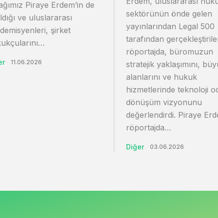
Erdem, uluslararası huk
ağımız Piraye Erdem’in de
sektörünün önde gelen
ıldığı ve uluslararası
yayınlarından Legal 500
demisyenleri, şirket
tarafından gerçekleştiril
ukçularını…
röportajda, büromuzun
er
11.06.2026
stratejik yaklaşımını, bü
alanlarını ve hukuk
hizmetlerinde teknoloji o
dönüşüm vizyonunu
değerlendirdi. Piraye Er
röportajda…
Diğer
03.06.2026