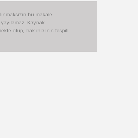
alınmaksızın bu makale
e yayılamaz. Kaynak
kte olup, hak ihlalinin tespiti