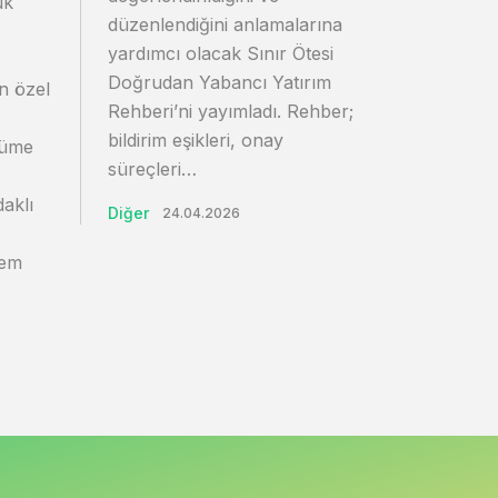
uk
düzenlendiğini anlamalarına
yardımcı olacak Sınır Ötesi
Doğrudan Yabancı Yatırım
en özel
Rehberi’ni yayımladı. Rehber;
bildirim eşikleri, onay
yüme
süreçleri…
daklı
Diğer
24.04.2026
dem