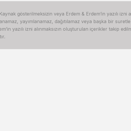
 Kaynak gösterilmeksizin veya Erdem & Erdem’in yazılı izni 
lanamaz, yayımlanamaz, dağıtılamaz veya başka bir suretl
in yazılı izni alınmaksızın oluşturulan içerikler takip edilme
ır.