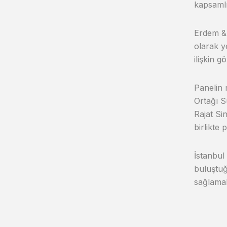
kapsamlı 
Erdem &
olarak y
ilişkin g
Panelin
Ortağı S
Rajat Si
birlikte
İstanbul
buluştuğ
sağlama