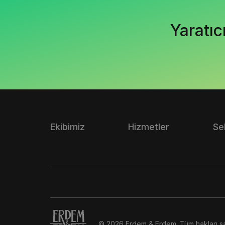
Yaratıc
Ekibimiz
Hizmetler
Se
© 2026 Erdem & Erdem. Tüm hakları sak