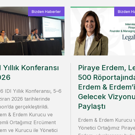
Bizden Haberler
Bizden H
I Yıllık Konferansı
Piraye Erdem, L
026
500 Röportajınd
Erdem & Erdem’
6 IDI Yıllık Konferansı, 5–6
Gelecek Vizyon
iran 2026 tarihlerinde
Paylaştı
bon’da gerçekleştirildi.
em & Erdem Kurucu ve
Erdem & Erdem Kurucu 
emli Ortağımız Ercüment
Yönetici Ortağımız Piray
em ve Kurucu ile Yönetici