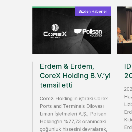
Bizden Haberler
Erdem & Erdem,
ID
CoreX Holding B.V.’yi
2
temsil etti
202
Haz
CoreX Holding’in iştiraki Corex
Liz
Ports and Terminals Dilovası
Erd
Liman İşletmeleri A.Ş., Polisan
Kıd
Holding'in %77,73 oranındaki
Erd
çoğunluk hissesini devralarak,