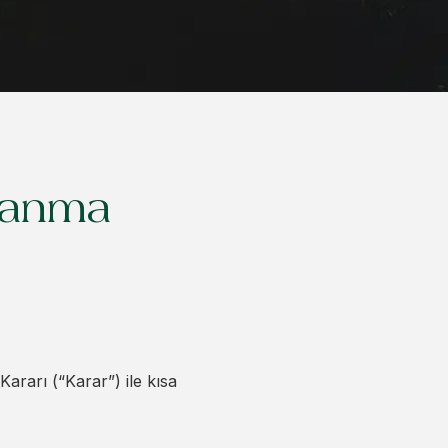
lanma
ararı (“Karar”) ile kısa