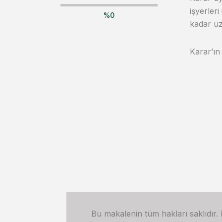
işyerler
%
0
kadar uza
Karar’ı
Bu makalenin tüm hakları saklıdır.