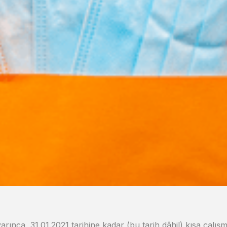
arınca, 31.01.2021 tarihine kadar (bu tarih dâhil) kısa ça