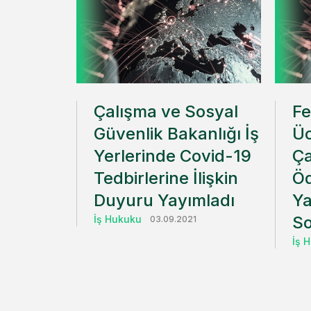
Çalışma ve Sosyal
Fe
Güvenlik Bakanlığı İş
Üc
Yerlerinde Covid-19
Ça
Tedbirlerine İlişkin
Ö
Duyuru Yayımladı
Ya
So
İş Hukuku
03.09.2021
İş 