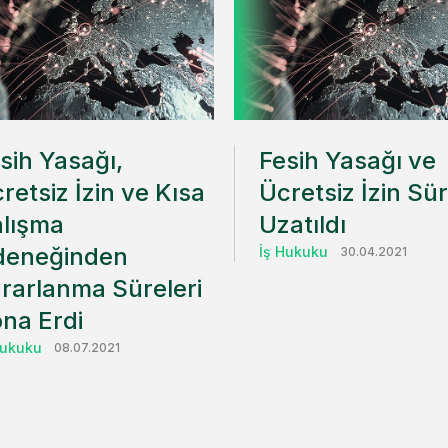
sih Yasağı,
Fesih Yasağı ve
retsiz İzin ve Kısa
Ücretsiz İzin Sür
lışma
Uzatıldı
deneğinden
İş Hukuku
30.04.2021
rarlanma Süreleri
na Erdi
Hukuku
08.07.2021