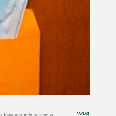
PAYLAŞ
lışma başvurusunda bulunmuş