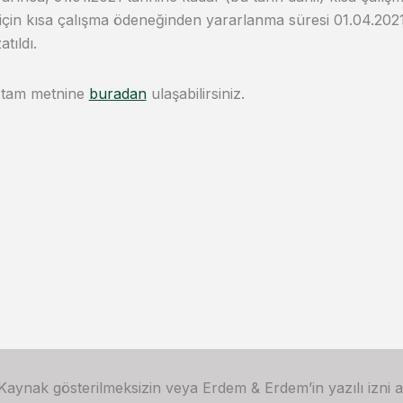
i için kısa çalışma ödeneğinden yararlanma süresi 01.04.2021
tıldı.
n tam metnine
buradan
ulaşabilirsiniz.
 Kaynak gösterilmeksizin veya Erdem & Erdem’in yazılı izni 