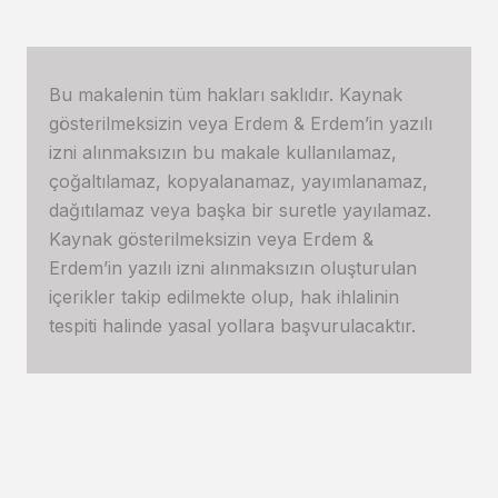
Bu makalenin tüm hakları saklıdır. Kaynak
gösterilmeksizin veya Erdem & Erdem’in yazılı
izni alınmaksızın bu makale kullanılamaz,
çoğaltılamaz, kopyalanamaz, yayımlanamaz,
dağıtılamaz veya başka bir suretle yayılamaz.
Kaynak gösterilmeksizin veya Erdem &
Erdem’in yazılı izni alınmaksızın oluşturulan
içerikler takip edilmekte olup, hak ihlalinin
tespiti halinde yasal yollara başvurulacaktır.