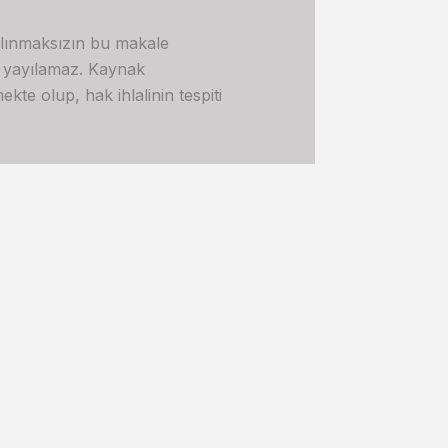
alınmaksızın bu makale
e yayılamaz. Kaynak
kte olup, hak ihlalinin tespiti