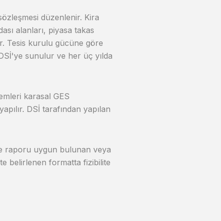
sözleşmesi düzenlenir. Kira
dası alanları, piyasa takas
ır. Tesis kurulu gücüne göre
t DSİ'ye sunulur ve her üç yılda
şlemleri karasal GES
pılır. DSİ tarafından yapılan
ite raporu uygun bulunan veya
 belirlenen formatta fizibilite