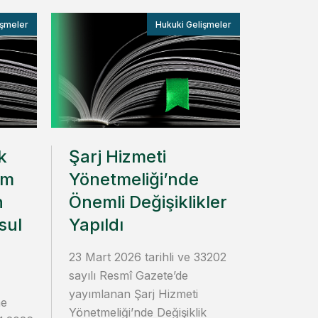
işmeler
Hukuki Gelişmeler
k
Şarj Hizmeti
im
Yönetmeliği’nde
n
Önemli Değişiklikler
sul
Yapıldı
23 Mart 2026 tarihli ve 33202
sayılı Resmî Gazete’de
yayımlanan Şarj Hizmeti
me
Yönetmeliği’nde Değişiklik