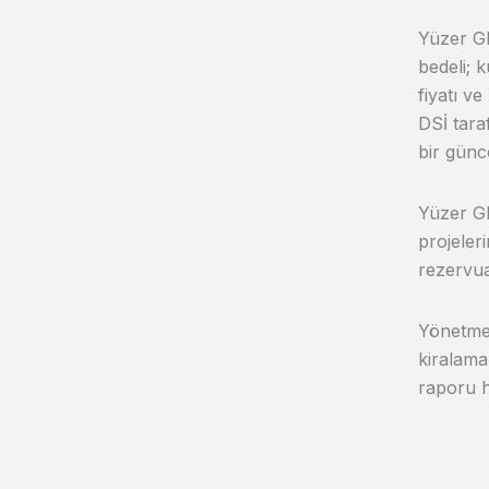
Yüzer GE
bedeli; 
fiyatı v
DSİ tara
bir günce
Yüzer GE
projeler
rezervua
Yönetmel
kiralama 
raporu h