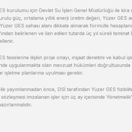
S kurulumu için Devlet Su İşleri Genel Müdürlüğü ile kira 
kurulu güç, ortalama yıllık enerji üretim değeri, Yüzer GES a
e Yüzer GES sahası alanı dikkate alınarak formülle hesaplan
fından belirlenen ve ilan edilen tutarda üç yıl süreli temina
llenir.
S tesislerine ilişkin proje onayı, inşaat denetimi ve kabul i
inde uygulanmakta olan mevzuat hükümleri doğrultusunda ya
r işletme planlarına uyulması gerekir.
ik yayımlanmadan önce, DSİ tarafından Yüzer GES fizibil
sözleşmesi imzalanan işler için üç ay içerisinde Yönetmelik’te
azırlanmalıdır.