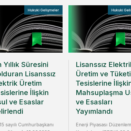
Hukuki Gelişmeler
Hukuki Gel
 Yıllık Süresini
Lisanssız Elektri
lduran Lisanssız
Üretim ve Tüket
ektrik Üretim
Tesislerine İlişki
sislerine İlişkin
Mahsuplaşma U
ul ve Esaslar
ve Esasları
lirlendi
Yayımlandı
15 sayılı Cumhurbaşkanı
Enerji Piyasası Düzenle