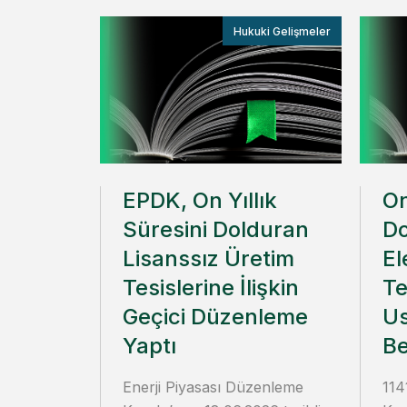
Hukuki Gelişmeler
EPDK, On Yıllık
On
Süresini Dolduran
Do
Lisanssız Üretim
El
Tesislerine İlişkin
Te
Geçici Düzenleme
Us
Yaptı
Be
Enerji Piyasası Düzenleme
114