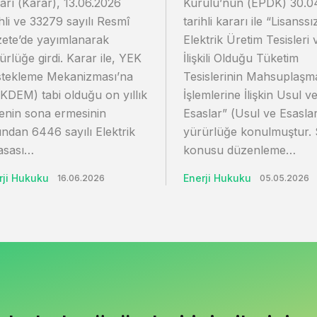
arı (Karar), 13.06.2026
Kurulu’nun (EPDK) 30.0
ihli ve 33279 sayılı Resmî
tarihli kararı ile “Lisanssı
ete’de yayımlanarak
Elektrik Üretim Tesisleri 
ürlüğe girdi. Karar ile, YEK
İlişkili Olduğu Tüketim
tekleme Mekanizması’na
Tesislerinin Mahsuplaşm
KDEM) tabi olduğu on yıllık
İşlemlerine İlişkin Usul v
enin sona ermesinin
Esaslar” (Usul ve Esasla
ından 6446 sayılı Elektrik
yürürlüğe konulmuştur.
asası…
konusu düzenleme…
rji Hukuku
Enerji Hukuku
16.06.2026
05.05.2026