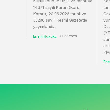
Kurulu’nun 18.06.2026 tarihli ve
Kar
14671 sayılı Kararı (Kurul
tar
Kararı), 20.06.2026 tarihli ve
Gaz
33286 sayılı Resmî Gazete’de
yür
yayımlandı…
Des
(YE
Enerji Hukuku
22.06.2026
sür
ard
Piy
Ene