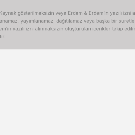
 Kaynak gösterilmeksizin veya Erdem & Erdem’in yazılı izni 
lanamaz, yayımlanamaz, dağıtılamaz veya başka bir suretl
in yazılı izni alınmaksızın oluşturulan içerikler takip edilme
ır.