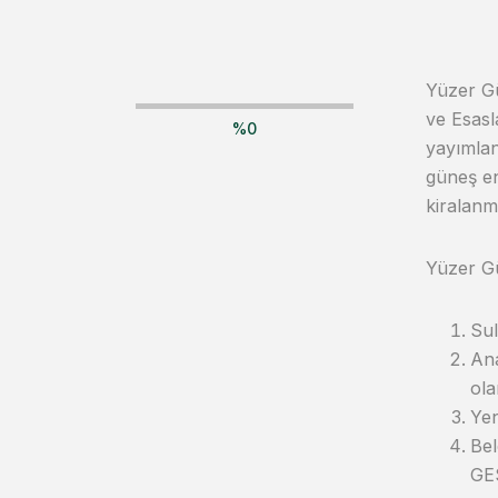
Yüzer Gü
ve Esasl
%
0
yayımlan
güneş en
kiralanm
Yüzer Gü
Sul
Ana
ola
Yen
Bel
GES