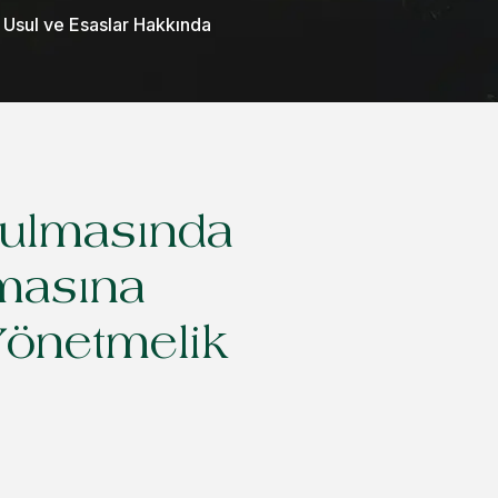
n Usul ve Esaslar Hakkında
urulmasında
nmasına
Yönetmelik