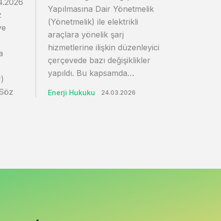
4.2026
Yapılmasına Dair Yönetmelik
z
(Yönetmelik) ile elektrikli
ve
araçlara yönelik şarj
hizmetlerine ilişkin düzenleyici
a
çerçevede bazı değişiklikler
e
yapıldı. Bu kapsamda…
r)
 Söz
Enerji Hukuku
24.03.2026