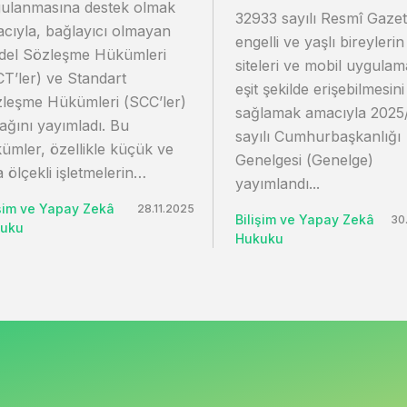
ulanmasına destek olmak
32933 sayılı Resmî Gazet
cıyla, bağlayıcı olmayan
engelli ve yaşlı bireyleri
el Sözleşme Hükümleri
siteleri ve mobil uygulam
T’ler) ve Standart
eşit şekilde erişebilmesini
leşme Hükümleri (SCC’ler)
sağlamak amacıyla 2025
lağını yayımladı. Bu
sayılı Cumhurbaşkanlığı
ümler, özellikle küçük ve
Genelgesi (Genelge)
a ölçekli işletmelerin…
yayımlandı...
işim ve Yapay Zekâ
28.11.2025
Bilişim ve Yapay Zekâ
30
uku
Hukuku