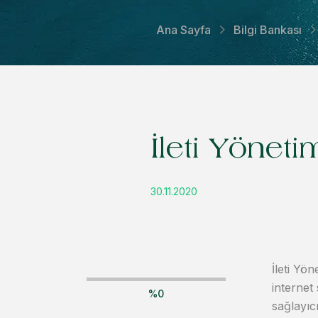
Ana Sayfa
Bilgi Bankası
İleti Yöneti
30.11.2020
İleti Yö
internet
%
0
sağlayıc