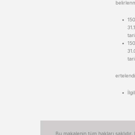
belirlen
150
31.
tar
150
31.
tar
ertelendi
İlg
Bu makalenin tüm hakları saklıdır.