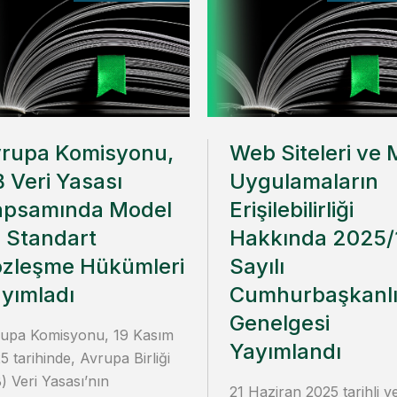
rupa Komisyonu,
Web Siteleri ve 
 Veri Yasası
Uygulamaların
apsamında Model
Erişilebilirliği
 Standart
Hakkında 2025/
zleşme Hükümleri
Sayılı
yımladı
Cumhurbaşkanlı
Genelgesi
upa Komisyonu, 19 Kasım
Yayımlandı
5 tarihinde, Avrupa Birliği
) Veri Yasası’nın
21 Haziran 2025 tarihli v