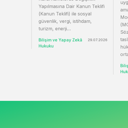
uyg
Yapılmasına Dair Kanun Teklifi
ama
(Kanun Teklifi) ile sosyal
Mod
güvenlik, vergi, istihdam,
(MC
turizm, enerji…
Söz
tas
Bilişim ve Yapay Zekâ
29.07.2026
Hukuku
hük
ort
Bil
Huk