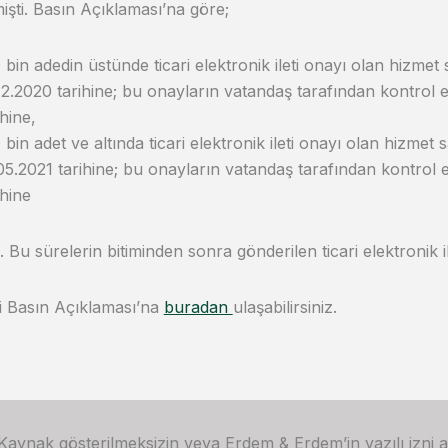
mişti. Basın Açıklaması’na göre;
 bin adedin üstünde ticari elektronik ileti onayı olan hizmet s
12.2020 tarihine; bu onayların vatandaş tarafından kontrol e
ihine,
 bin adet ve altında ticari elektronik ileti onayı olan hizmet s
05.2021 tarihine; bu onayların vatandaş tarafından kontrol e
ihine
. Bu sürelerin bitiminden sonra gönderilen ticari elektronik il
ili Basın Açıklaması’na
buradan
ulaşabilirsiniz.
 Kaynak gösterilmeksizin veya Erdem & Erdem’in yazılı izni 