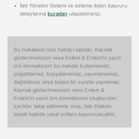
İleti Yönetim Sistemi ve sisteme ilişkin başvuru
detaylarına
buradan
ulaşabilirsiniz.
Bu makalenin tüm hakları saklıdır. Kaynak
gösterilmeksizin veya Erdem & Erdem’in yazılı
izni alınmaksızın bu makale kullanılamaz,
çoğaltılamaz, kopyalanamaz, yayımlanamaz,
dağıtılamaz veya başka bir suretle yayılamaz.
Kaynak gösterilmeksizin veya Erdem &
Erdem’in yazılı izni alınmaksızın oluşturulan
içerikler takip edilmekte olup, hak ihlalinin
tespiti halinde yasal yollara başvurulacaktır.