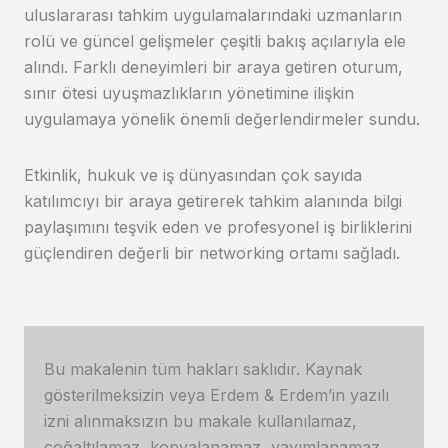
uluslararası tahkim uygulamalarındaki uzmanların
rolü ve güncel gelişmeler çeşitli bakış açılarıyla ele
alındı. Farklı deneyimleri bir araya getiren oturum,
sınır ötesi uyuşmazlıkların yönetimine ilişkin
uygulamaya yönelik önemli değerlendirmeler sundu.
Etkinlik, hukuk ve iş dünyasından çok sayıda
katılımcıyı bir araya getirerek tahkim alanında bilgi
paylaşımını teşvik eden ve profesyonel iş birliklerini
güçlendiren değerli bir networking ortamı sağladı.
Bu makalenin tüm hakları saklıdır. Kaynak
gösterilmeksizin veya Erdem & Erdem’in yazılı
izni alınmaksızın bu makale kullanılamaz,
çoğaltılamaz, kopyalanamaz, yayımlanamaz,