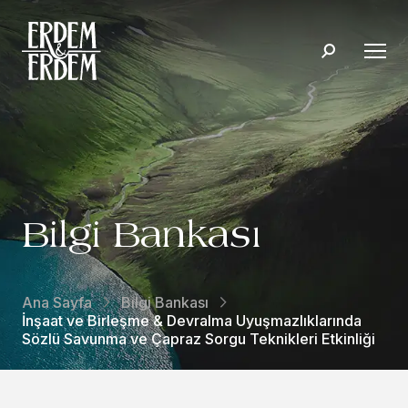
Bilgi Bankası
Ana Sayfa
Bilgi Bankası
İnşaat ve Birleşme & Devralma Uyuşmazlıklarında
Sözlü Savunma ve Çapraz Sorgu Teknikleri Etkinliği