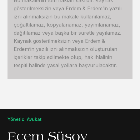
Bu makalenin tüm hakları saklıdır. Kaynak
gösterilmeksizin veya Erdem & Erdem’in yazılı
izni alınmaksızın bu makale kullanılamaz,
çoğaltılamaz, kopyalanamaz, yayımlanamaz,
dağıtılamaz veya başka bir suretle yayılamaz.
Kaynak gösterilmeksizin veya Erdem &
Erdem’in yazılı izni alınmaksızın oluşturulan
içerikler takip edilmekte olup, hak ihlalinin
tespiti halinde yasal yollara başvurulacaktır.
Yönetici Avukat
Ecem Süsoy