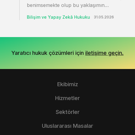
benimsemekte olup bu yaklaşımın…
Bilişim ve Yapay Zekâ Hukuku
31.05.2026
Yaratıcı hukuk çözümleri için
iletişime geçin.
Ekibimiz
Hizmetler
Sektörler
Uluslararası Masalar