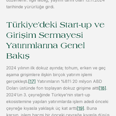
düzenlenir. İlgili tebliğ, yayımı tarihi olan 13.11.2024
tarihinde yürürlüğe girdi.
Türkiye’deki Start-up ve
Girişim Sermayesi
Yatırımlarına Genel
Bakış
2024 yılının ilk dokuz ayında; tohum, erken ve geç
aşama girişimlere ilişkin birçok yatırım işlemi
gerçekleşti.
[17]
Yatırımların %81’i 20 milyon ABD
Doları üstünde fon toplayan dokuz girişime aitti
[18]
.
2024’ün 3. çeyreğinde Türkiye’nin start-up
ekosistemine yapılan yatırımlarda işlem adedi önceki
çeyreğe kıyasla yaklaşık üç kat arttı
[19]
. Buna
karşın, işlem hacmi bir önceki çeyreğe kıyasla düşüş