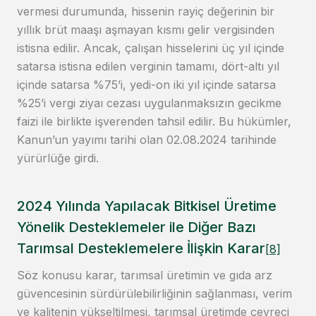
vermesi durumunda, hissenin rayiç değerinin bir
yıllık brüt maaşı aşmayan kısmı gelir vergisinden
istisna edilir. Ancak, çalışan hisselerini üç yıl içinde
satarsa istisna edilen verginin tamamı, dört-altı yıl
içinde satarsa %75’i, yedi-on iki yıl içinde satarsa
%25’i vergi ziyaı cezası uygulanmaksızın gecikme
faizi ile birlikte işverenden tahsil edilir. Bu hükümler,
Kanun’un yayımı tarihi olan 02.08.2024 tarihinde
yürürlüğe girdi.
2024 Yılında Yapılacak Bitkisel Üretime
Yönelik Desteklemeler ile Diğer Bazı
Tarımsal Desteklemelere İlişkin Karar
[8]
Söz konusu karar, tarımsal üretimin ve gıda arz
güvencesinin sürdürülebilirliğinin sağlanması, verim
ve kalitenin yükseltilmesi, tarımsal üretimde çevreci