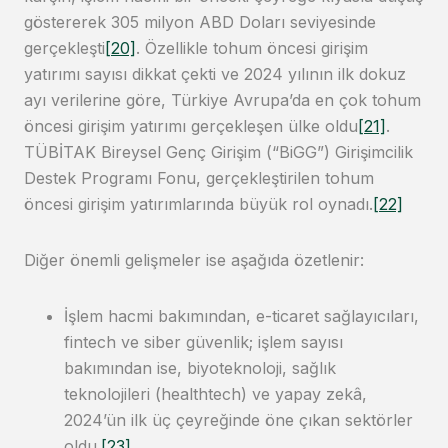
göstererek 305 milyon ABD Doları seviyesinde
gerçekleşti
[20]
. Özellikle tohum öncesi girişim
yatırımı sayısı dikkat çekti ve 2024 yılının ilk dokuz
ayı verilerine göre, Türkiye Avrupa’da en çok tohum
öncesi girişim yatırımı gerçekleşen ülke oldu
[21]
.
TÜBİTAK Bireysel Genç Girişim (“BiGG”) Girişimcilik
Destek Programı Fonu, gerçekleştirilen tohum
öncesi girişim yatırımlarında büyük rol oynadı.
[22]
Diğer önemli gelişmeler ise aşağıda özetlenir:
İşlem hacmi bakımından, e-ticaret sağlayıcıları,
fintech ve siber güvenlik; işlem sayısı
bakımından ise, biyoteknoloji, sağlık
teknolojileri (healthtech) ve yapay zekâ,
2024’ün ilk üç çeyreğinde öne çıkan sektörler
oldu.
[23]