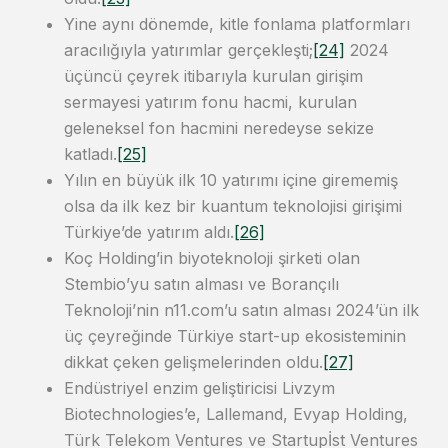
Yine aynı dönemde, kitle fonlama platformları
aracılığıyla yatırımlar gerçekleşti;
[24]
2024
üçüncü çeyrek itibarıyla kurulan girişim
sermayesi yatırım fonu hacmi, kurulan
geleneksel fon hacmini neredeyse sekize
katladı.
[25]
Yılın en büyük ilk 10 yatırımı içine girememiş
olsa da ilk kez bir kuantum teknolojisi girişimi
Türkiye’de yatırım aldı.
[26]
Koç Holding’in biyoteknoloji şirketi olan
Stembio’yu satın alması ve Borançılı
Teknoloji’nin n11.com’u satın alması 2024’ün ilk
üç çeyreğinde Türkiye start-up ekosisteminin
dikkat çeken gelişmelerinden oldu.
[27]
Endüstriyel enzim geliştiricisi Livzym
Biotechnologies’e, Lallemand, Evyap Holding,
Türk Telekom Ventures ve Startupİst Ventures