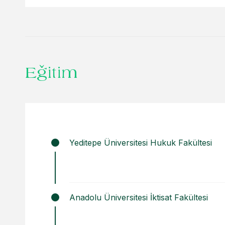
2 Milyar Avro’luk bir portföyü yönete
Gransolar’ın devralınması işlemine i
Avrupa’nın önde gelen bahis ve eğlenc
Sisal Şans’ın ortak girişim ortağı Si
Eğitim
edilmesi.
1 trilyon ABD doları tutarında bir p
enerjisi sektöründe gerçekleştirdiği
Yeditepe Üniversitesi Hukuk Fakültesi
temsil edilmesi.
Savunma ve havacılık alanlarında faa
gerçekleştirdiği Vitrociset’in devral
Anadolu Üniversitesi İktisat Fakültesi