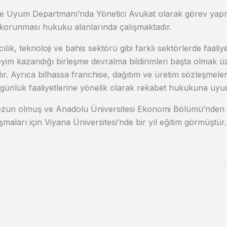
 Uyum Departmanı’nda Yönetici Avukat olarak görev yapm
n korunması hukuku alanlarında çalışmaktadır.
acılık, teknoloji ve bahis sektörü gibi farklı sektörlerde faa
eyim kazandığı birleşme devralma bildirimleri başta olmak üze
Ayrıca bilhassa franchise, dağıtım ve üretim sözleşmeleri 
n günlük faaliyetlerine yönelik olarak rekabet hukukuna 
ezun olmuş ve Anadolu Üniversitesi Ekonomi Bölümü’nden li
maları için Viyana Üniversitesi’nde bir yıl eğitim görmüştür.