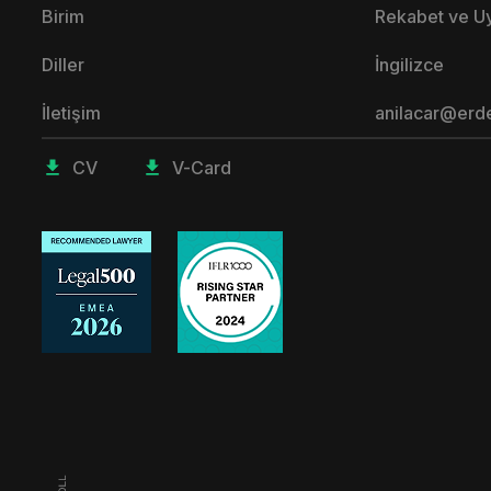
Birim
Rekabet ve 
Diller
İngilizce
İletişim
anilacar@erd
CV
V-Card