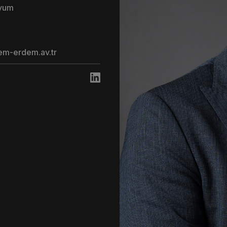
Uyum
em-erdem.av.tr