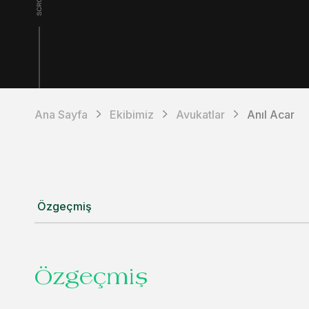
Ana Sayfa
Ekibimiz
Avukatlar
Anıl Acar
Özgeçmiş