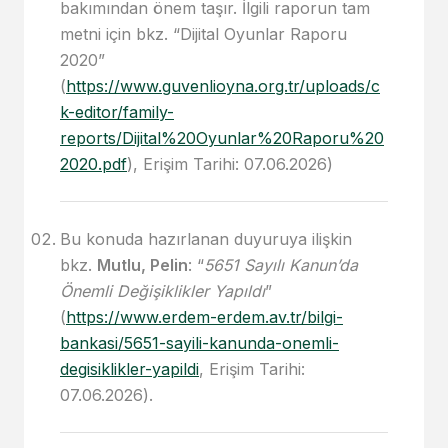
bakımından önem taşır. İlgili raporun tam
metni için bkz. “Dijital Oyunlar Raporu
2020”
(
https://www.guvenlioyna.org.tr/uploads/c
k-editor/family-
reports/Dijital%20Oyunlar%20Raporu%20
2020.pdf
), Erişim Tarihi: 07.06.2026)
Bu konuda hazırlanan duyuruya ilişkin
bkz.
Mutlu, Pelin
: “
5651 Sayılı Kanun’da
Önemli Değişiklikler Yapıldı
”
(
https://www.erdem-erdem.av.tr/bilgi-
bankasi/5651-sayili-kanunda-onemli-
degisiklikler-yapildi
, Erişim Tarihi:
07.06.2026).