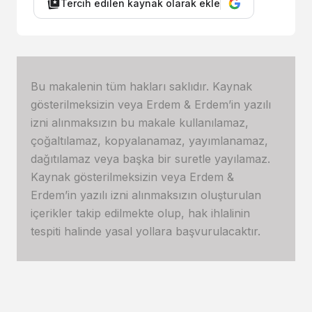
Tercih edilen kaynak olarak ekle
Bu makalenin tüm hakları saklıdır. Kaynak
gösterilmeksizin veya Erdem & Erdem’in yazılı
izni alınmaksızın bu makale kullanılamaz,
çoğaltılamaz, kopyalanamaz, yayımlanamaz,
dağıtılamaz veya başka bir suretle yayılamaz.
Kaynak gösterilmeksizin veya Erdem &
Erdem’in yazılı izni alınmaksızın oluşturulan
içerikler takip edilmekte olup, hak ihlalinin
tespiti halinde yasal yollara başvurulacaktır.