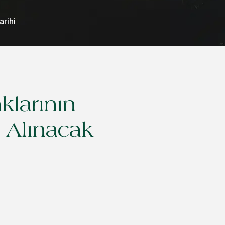
arihi
klarının
 Alınacak