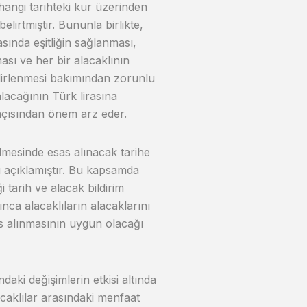
hangi tarihteki kur üzerinden
lirtmiştir. Bununla birlikte,
asında eşitliğin sağlanması,
sı ve her bir alacaklının
irlenmesi bakımından zorunlu
lacağının Türk lirasına
 açısından önem arz eder.
ilmesinde esas alınacak tarihe
u açıklamıştır. Bu kapsamda
i tarih ve alacak bildirim
ınca alacaklıların alacaklarını
s alınmasının uygun olacağı
daki değişimlerin etkisi altında
caklılar arasındaki menfaat