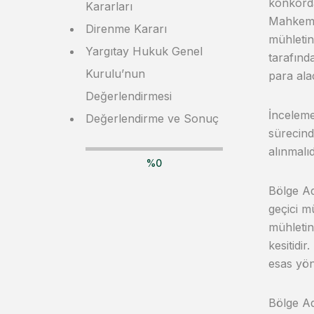
konkorda
Kararları
Mahkemes
Direnme Kararı
mühletin
Yargıtay Hukuk Genel
tarafında
Kurulu’nun
para alac
Değerlendirmesi
İnceleme
Değerlendirme ve Sonuç
sürecind
alınmalıd
%
0
Bölge Ad
geçici m
mühletin
kesitidi
esas yö
Bölge Ad