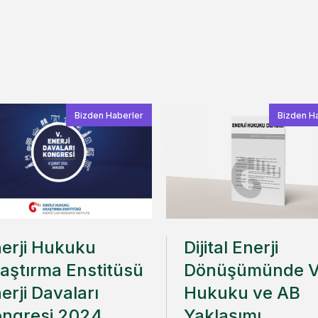
Bizden Haberler
Bizden H
erji Hukuku
Dijital Enerji
aştırma Enstitüsü
Dönüşümünde V
erji Davaları
Hukuku ve AB
ngresi 2024
Yaklaşımı