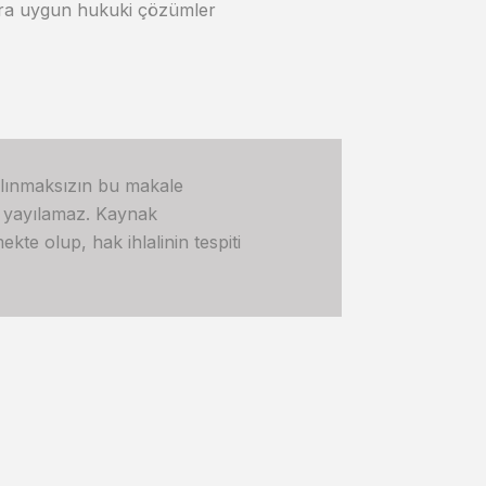
açlara uygun hukuki çözümler
alınmaksızın bu makale
e yayılamaz. Kaynak
kte olup, hak ihlalinin tespiti