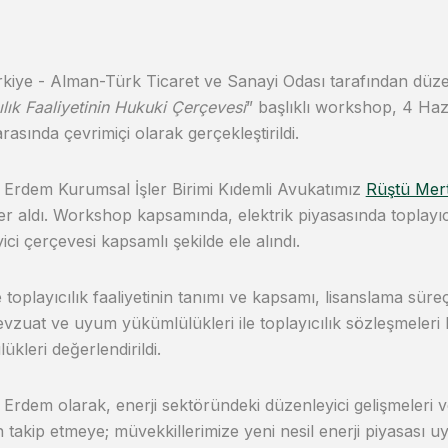
iye - Alman-Türk Ticaret ve Sanayi Odası tarafından düz
ılık Faaliyetinin Hukuki Çerçevesi
” başlıklı workshop, 4 Haz
arasında çevrimiçi olarak gerçekleştirildi.
Erdem Kurumsal İşler Birimi Kıdemli Avukatımız
Rüştü Mer
er aldı. Workshop kapsamında, elektrik piyasasında toplayıcıl
ici çerçevesi kapsamlı şekilde ele alındı.
e toplayıcılık faaliyetinin tanımı ve kapsamı, lisanslama süreç
mevzuat ve uyum yükümlülükleri ile toplayıcılık sözleşmeleri
ükleri değerlendirildi.
Erdem olarak, enerji sektöründeki düzenleyici gelişmeleri 
 takip etmeye; müvekkillerimize yeni nesil enerji piyasası 