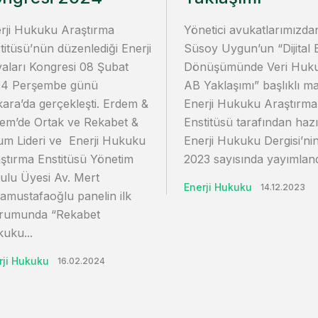
rji Hukuku Araştırma
Yönetici avukatlarımızd
titüsü’nün düzenlediği Enerji
Süsoy Uygun’un “Dijital E
aları Kongresi 08 Şubat
Dönüşümünde Veri Huk
24 Perşembe günü
AB Yaklaşımı” başlıklı ma
ara’da gerçekleşti. Erdem &
Enerji Hukuku Araştırma
em’de Ortak ve Rekabet &
Enstitüsü tarafından haz
m Lideri ve Enerji Hukuku
Enerji Hukuku Dergisi’nin
ştırma Enstitüsü Yönetim
2023 sayısında yayımlandı
ulu Üyesi Av. Mert
Enerji Hukuku
14.12.2023
amustafaoğlu panelin ilk
rumunda “Rekabet
uku...
rji Hukuku
16.02.2024