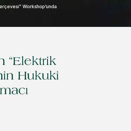
i Çerçevesi” Workshop’unda
 “Elektrik
inin Hukuki
şmacı