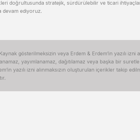
ikleri doğrultusunda stratejik, sürdürülebilir ve ticari ihtiy
 devam ediyoruz.
 Kaynak gösterilmeksizin veya Erdem & Erdem’in yazılı izni 
lanamaz, yayımlanamaz, dağıtılamaz veya başka bir suretl
in yazılı izni alınmaksızın oluşturulan içerikler takip edilme
ır.