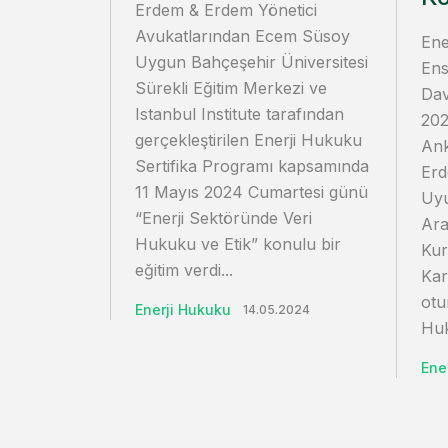
Erdem & Erdem Yönetici
Avukatlarından Ecem Süsoy
Ene
Uygun Bahçeşehir Üniversitesi
Ens
Sürekli Eğitim Merkezi ve
Dav
Istanbul Institute tarafından
20
gerçekleştirilen Enerji Hukuku
Ank
Sertifika Programı kapsamında
Erd
11 Mayıs 2024 Cumartesi günü
Uyu
“Enerji Sektöründe Veri
Ara
Hukuku ve Etik” konulu bir
Kur
eğitim verdi...
Kar
otu
Enerji Hukuku
14.05.2024
Huk
Ene