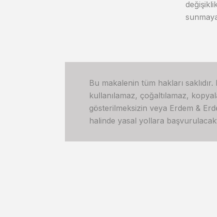
değişikl
sunmaya
Bu makalenin tüm hakları saklıdır.
kullanılamaz, çoğaltılamaz, kopya
gösterilmeksizin veya Erdem & Erdem’
halinde yasal yollara başvurulacakt