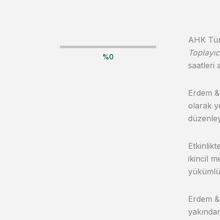
AHK Türk
Toplayıc
%
0
saatleri 
Erdem & 
olarak y
düzenley
Etkinlikt
ikincil 
yükümlül
Erdem & 
yakından