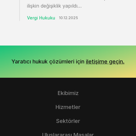
ilişkin değişiklik yapıldı…
Vergi Hukuku
10.12.2025
Yaratıcı hukuk çözümleri için
iletişime geçin.
Ekibimiz
Hizmetler
Sektörler
Uluslararası Masalar