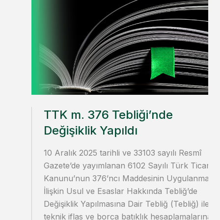
TTK m. 376 Tebliği’nde
Değişiklik Yapıldı
10 Aralık 2025 tarihli ve 33103 sayılı Resmî
Gazete’de yayımlanan 6102 Sayılı Türk Ticaret
Kanunu’nun 376’ncı Maddesinin Uygulanması
İlişkin Usul ve Esaslar Hakkında Tebliğ’de
Değişiklik Yapılmasına Dair Tebliğ (Tebliğ) ile
teknik iflas ve borca batıklık hesaplamalarına