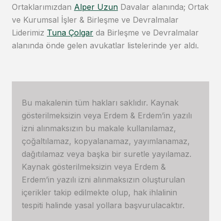
Ortaklarımızdan
Alper Uzun
Davalar alanında; Ortak
ve Kurumsal İşler & Birleşme ve Devralmalar
Liderimiz
Tuna Çolgar
da Birleşme ve Devralmalar
alanında önde gelen avukatlar listelerinde yer aldı.
Bu makalenin tüm hakları saklıdır. Kaynak
gösterilmeksizin veya Erdem & Erdem’in yazılı
izni alınmaksızın bu makale kullanılamaz,
çoğaltılamaz, kopyalanamaz, yayımlanamaz,
dağıtılamaz veya başka bir suretle yayılamaz.
Kaynak gösterilmeksizin veya Erdem &
Erdem’in yazılı izni alınmaksızın oluşturulan
içerikler takip edilmekte olup, hak ihlalinin
tespiti halinde yasal yollara başvurulacaktır.