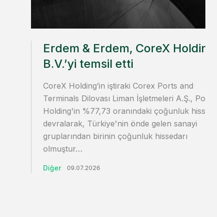
Erdem & Erdem, CoreX Holding
B.V.’yi temsil etti
CoreX Holding’in iştiraki Corex Ports and
Terminals Dilovası Liman İşletmeleri A.Ş., Polis
Holding'in %77,73 oranındaki çoğunluk hissesi
devralarak, Türkiye'nin önde gelen sanayi
gruplarından birinin çoğunluk hissedarı
olmuştur…
Diğer
09.07.2026