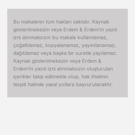
Bu makalenin tüm hakları saklıdır. Kaynak
gösterilmeksizin veya Erdem & Erdem’in yazılı
izni alınmaksızın bu makale kullanılamaz,
çoğaltılamaz, kopyalanamaz, yayımlanamaz,
dağıtılamaz veya başka bir suretle yayılamaz.
Kaynak gösterilmeksizin veya Erdem &
Erdem’in yazılı izni alınmaksızın oluşturulan
içerikler takip edilmekte olup, hak ihlalinin
tespiti halinde yasal yollara başvurulacaktır.