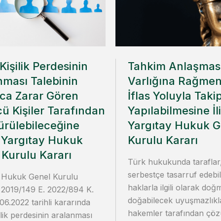
Kişilik Perdesinin
Tahkim Anlaşmas
nması Talebinin
Varlığına Rağmen
zca Zarar Gören
İflas Yoluyla Taki
ü Kişiler Tarafından
Yapılabilmesine İl
Sürülebileceğine
Yargıtay Hukuk G
n Yargıtay Hukuk
Kurulu Kararı
 Kurulu Kararı
Türk hukukunda taraflar
serbestçe tasarruf edebil
y Hukuk Genel Kurulu
haklarla ilgili olarak do
 2019/149 E. 2022/894 K.
doğabilecek uyuşmazlıkl
.06.2022 tarihli kararında
hakemler tarafından çöz
ilik perdesinin aralanması