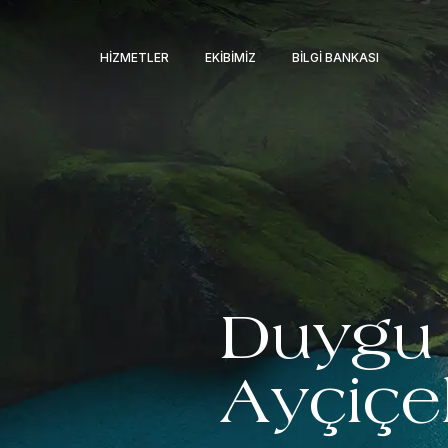
HIZMETLER
EKIBIMIZ
BILGI BANKASI
Duygu
Ayçiçe