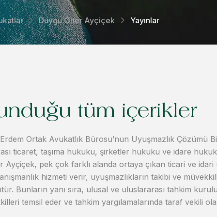
ukatlar
Duygu Öner Ayçiçek
Yayınlar
unduğu tüm içerikler
Erdem Ortak Avukatlık Bürosu’nun Uyuşmazlık Çözümü Biri
arası ticaret, taşıma hukuku, şirketler hukuku ve idare hu
yçiçek, pek çok farklı alanda ortaya çıkan ticari ve idari u
danışmanlık hizmeti verir, uyuşmazlıkların takibi ve müvekk
rütür. Bunların yanı sıra, ulusal ve uluslararası tahkim kuru
leri temsil eder ve tahkim yargılamalarında taraf vekili ola