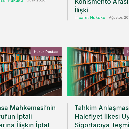
sul Hukuku
Konişmento Arası
Ocak 2020
İlişki
Ticaret Hukuku
Ağustos 20
Hukuk Postası
sa Mahkemesi’nin
Tahkim Anlaşmas
ufun İptali
Halefiyet İlkesi U
rına İlişkin İptal
Sigortacıya Teşmi