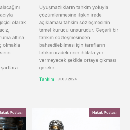
 alacağını
Uyuşmazlıkların tahkim yoluyla
acıyla
çözümlenmesine ilişkin irade
eçici olarak
açıklaması tahkim sözleşmesinin
aciz,
temel kurucu unsurudur. Geçerli bir
oruma altına
tahkim sözleşmesinden
aç olmakla
bahsedilebilmesi için tarafların
sının
tahkim iradelerinin ihtilafa yer
k
vermeyecek şekilde ortaya çıkması
 şartlara
gerekir...
Tahkim
31.03.2024
Hukuk Postası
Hukuk Postası