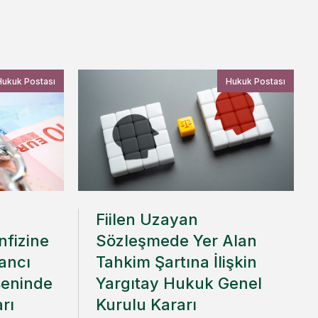
Hukuk Postası
Hukuk Postası
Fiilen Uzayan
fizine
Sözleşmede Yer Alan
ancı
Tahkim Şartına İlişkin
seninde
Yargıtay Hukuk Genel
arı
Kurulu Kararı