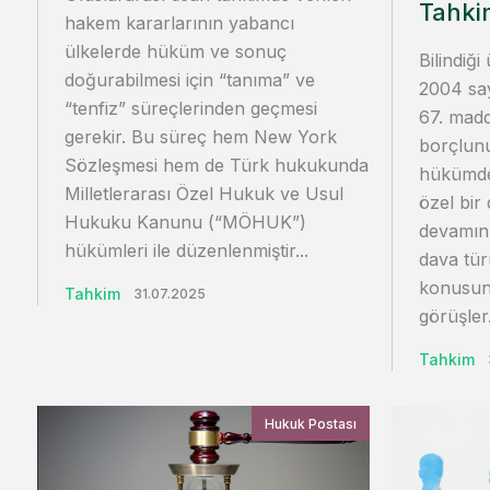
Tahkim
hakem kararlarının yabancı
ülkelerde hüküm ve sonuç
Bilindiği
doğurabilmesi için “tanıma” ve
2004 say
“tenfiz” süreçlerinden geçmesi
67. mad
gerekir. Bu süreç hem New York
borçlunun
Sözleşmesi hem de Türk hukukunda
hükümde
Milletlerarası Özel Hukuk ve Usul
özel bir
Hukuku Kanunu (“MÖHUK”)
devamın
hükümleri ile düzenlenmiştir...
dava tür
konusund
Tahkim
31.07.2025
görüşler.
Tahkim
Hukuk Postası