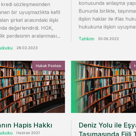
konusunda anlaşma yapab
i, kredi sözleşmesinden
Bununla birlikte, taşınm
nan bir uyuşmazlıkta kefil
ilişkin haklar ile iflas huk
alan şirket arasındaki ilişki
hukukuna ilişkin uyuşmazlı
da değerlendirdi. HGK,
ilik perdesinin aralanması...
Tahkim
30.06.2022
Hukuku
28.02.2023
Hukuk Postası
anın Hapis Hakkı
Deniz Yolu ile Eşy
Hukuku
Taşımasında Fiili
Haziran 2021