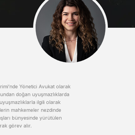
mi’nde Yönetici Avukat olarak
kukundan doğan uyuşmazlıklarda
yuşmazlıklarla ilgili olarak
illerin mahkemeler nezdinde
luşları bünyesinde yürütülen
rak görev alır.