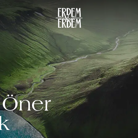
 Öner
k