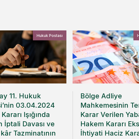
Hukuk Postası
tay 11. Hukuk
Bölge Adliye
si’nin 03.04.2024
Mahkemesinin Ten
i Kararı Işığında
Karar Verilen Yab
ın İptali Davası ve
Hakem Kararı Ek
nkâr Tazminatının
İhtiyati Haciz Kar