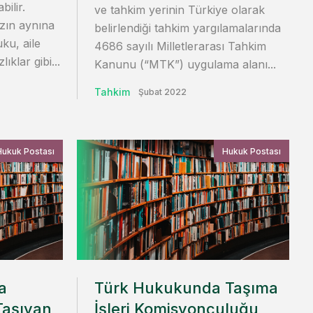
ilir.
ve tahkim yerinin Türkiye olarak
azın aynına
belirlendiği tahkim yargılamalarında
uku, aile
4686 sayılı Milletlerarası Tahkim
klar gibi...
Kanunu (“MTK”) uygulama alanı...
Tahkim
Şubat 2022
Hukuk Postası
Hukuk Postası
a
Türk Hukukunda Taşıma
 Taşıyan
İşleri Komisyonculuğu