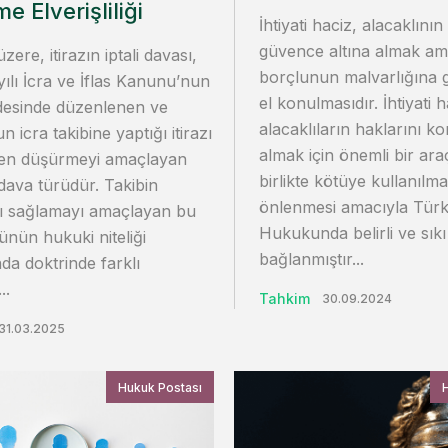
e Elverişliliği
İhtiyati haciz, alacaklının
güvence altına almak am
 üzere, itirazın iptali davası,
borçlunun malvarlığına g
ılı İcra ve İflas Kanunu’nun
el konulmasıdır. İhtiyati h
desinde düzenlenen ve
alacaklıların haklarını k
 icra takibine yaptığı itirazı
almak için önemli bir ar
n düşürmeyi amaçlayan
birlikte kötüye kullanılma
 dava türüdür. Takibin
önlenmesi amacıyla Tür
ı sağlamayı amaçlayan bu
Hukukunda belirli ve sıkı
ünün hukuki niteliği
bağlanmıştır...
a doktrinde farklı
..
Tahkim
30.09.2024
31.03.2025
Hukuk Postası