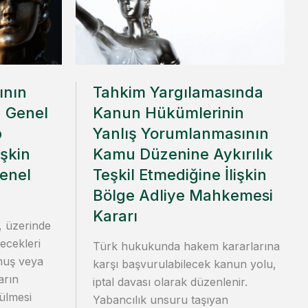
ının
Tahkim Yargılamasında
 Genel
Kanun Hükümlerinin
p
Yanlış Yorumlanmasının
işkin
Kamu Düzenine Aykırılık
enel
Teşkil Etmediğine İlişkin
Bölge Adliye Mahkemesi
Kararı
, üzerinde
ecekleri
Türk hukukunda hakem kararlarına
ğmuş veya
karşı başvurulabilecek kanun yolu,
arın
iptal davası olarak düzenlenir.
ülmesi
Yabancılık unsuru taşıyan