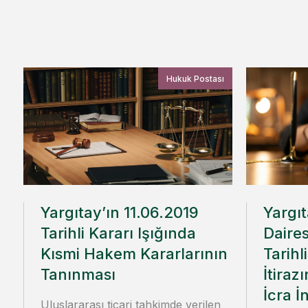
Hukuk Postası
Yargıtay’ın 11.06.2019
Yargı
Tarihli Kararı Işığında
Daire
Kısmi Hakem Kararlarının
Tarihl
Tanınması
İtiraz
İcra İ
Uluslararası ticari tahkimde verilen