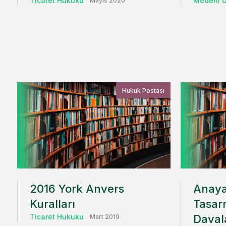
Ticaret Hukuku
Medeni U
Mayıs 2020
Hukuk Postası
2016 York Anvers
Anaya
Kuralları
Tasarr
Ticaret Hukuku
Davala
Mart 2019