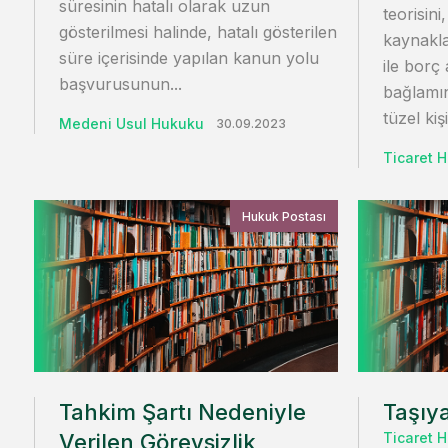
süresinin hatalı olarak uzun
teorisin
gösterilmesi halinde, hatalı gösterilen
kaynakla
süre içerisinde yapılan kanun yolu
ile borç 
başvurusunun...
bağlamın
tüzel kiş
Medeni Usul Hukuku
30.09.2023
Ticaret 
Hukuk Postası
Tahkim Şartı Nedeniyle
Taşıy
Verilen Görevsizlik
Ticaret 