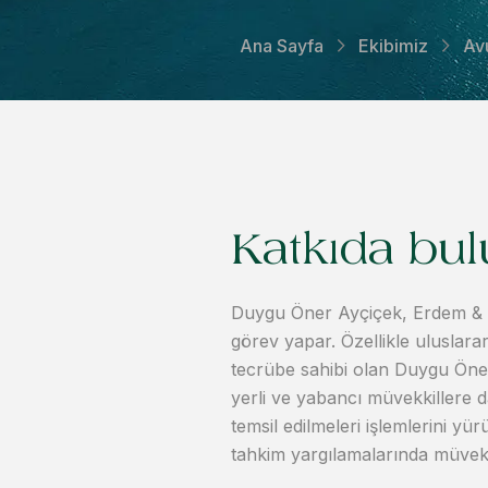
Ana Sayfa
Ekibimiz
Av
Katkıda bul
Duygu Öner Ayçiçek, Erdem & 
görev yapar. Özellikle uluslar
tecrübe sahibi olan Duygu Öner A
yerli ve yabancı müvekkillere 
temsil edilmeleri işlemlerini yü
tahkim yargılamalarında müvekkil