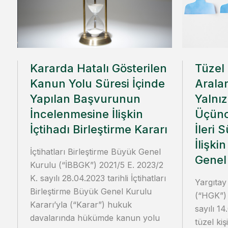
Kararda Hatalı Gösterilen
Tüzel 
Kanun Yolu Süresi İçinde
Arala
Yapılan Başvurunun
Yalnı
İncelenmesine İlişkin
Üçünc
İçtihadı Birleştirme Kararı
İleri 
İlişki
İçtihatları Birleştirme Büyük Genel
Genel
Kurulu (“İBBGK”) 2021/5 E. 2023/2
K. sayılı 28.04.2023 tarihli İçtihatları
Yargıta
Birleştirme Büyük Genel Kurulu
(“HGK”)
Kararı’yla (“Karar”) hukuk
sayılı 14
davalarında hükümde kanun yolu
tüzel kiş