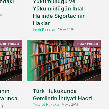
ndaki
Yükümlülüğü ve
Yükümlülüğün İhlali
Halinde Sigortacının
19
Hakları
Ferdi Kazalar
Nisan 2019
Hukuk Postası
Hukuk Postası
ının
Türk Hukukunda
yarınca
Gemilerin İhtiyati Haczi
li
Ticaret Hukuku
Mayıs 2018