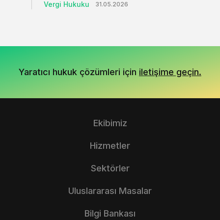
Vergi Hukuku
31.05.2026
Yaratıcı hukuk çözümleri için
iletişime geçin.
Ekibimiz
Hizmetler
Sektörler
Uluslararası Masalar
Bilgi Bankası