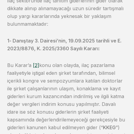
İlaç sektöründe ilaç tanıtım giderlerinin gider olarak
dikkate alınıp alınamayacağı uzun süredir tartışmalı
olup yargı kararlarında yeknesak bir yaklaşım
bulunmamaktadır:
1- Danıştay 3. Dairesi’nin, 19.09.2025 tarihli ve E.
2023/8876, K. 2025/3360 Sayılı Kararı:
Bu Karar’a
[2]
konu olan olayda, ilaç pazarlama
faaliyetiyle iştigal eden şirket tarafından, bilimsel
içerikli kongre ve sempozyumlara katılan doktorlar
ile şirket çalışanlarının ulaşım, konaklama ve kayıt
giderleri kurum kazancından indirilmiş ve ilgili katma
değer vergileri indirim konusu yapılmıştır. Davalı
idare ise söz konusu giderlerin şirket faaliyeti
kapsamında değerlendirilemeyeceği gerekçesiyle bu
giderleri kanunen kabul edilmeyen gider (“
KKEG
”)