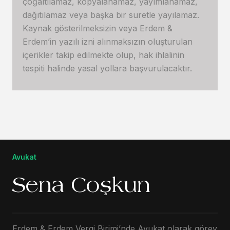
çoğaltılamaz, kopyalanamaz, yayımlanamaz,
dağıtılamaz veya başka bir suretle yayılamaz.
Kaynak gösterilmeksizin veya Erdem &
Erdem’in yazılı izni alınmaksızın oluşturulan
içerikler takip edilmekte olup, hak ihlalinin
tespiti halinde yasal yollara başvurulacaktır.
Avukat
Sena Coşkun
Erdem & Erdem Vergi Birimi’nde Avukat olarak görev