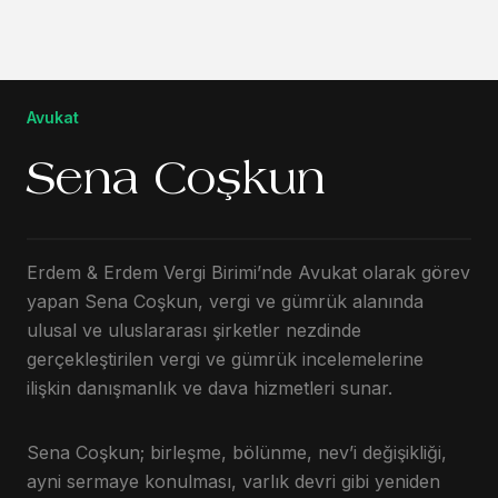
Avukat
Sena Coşkun
Erdem & Erdem Vergi Birimi’nde Avukat olarak görev
yapan Sena Coşkun, vergi ve gümrük alanında
ulusal ve uluslararası şirketler nezdinde
gerçekleştirilen vergi ve gümrük incelemelerine
ilişkin danışmanlık ve dava hizmetleri sunar.
Sena Coşkun; birleşme, bölünme, nev’i değişikliği,
ayni sermaye konulması, varlık devri gibi yeniden