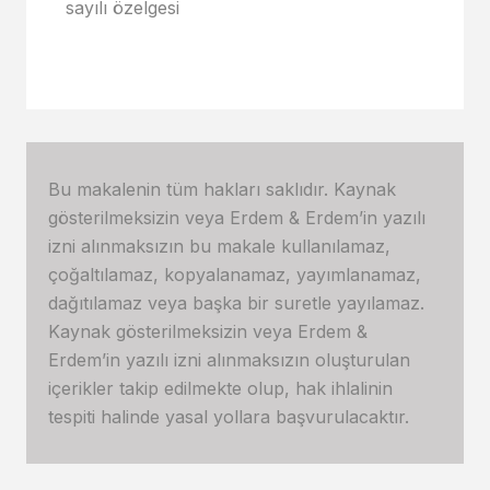
sayılı özelgesi
Bu makalenin tüm hakları saklıdır. Kaynak
gösterilmeksizin veya Erdem & Erdem’in yazılı
izni alınmaksızın bu makale kullanılamaz,
çoğaltılamaz, kopyalanamaz, yayımlanamaz,
dağıtılamaz veya başka bir suretle yayılamaz.
Kaynak gösterilmeksizin veya Erdem &
Erdem’in yazılı izni alınmaksızın oluşturulan
içerikler takip edilmekte olup, hak ihlalinin
tespiti halinde yasal yollara başvurulacaktır.