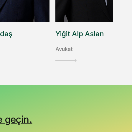
zdaş
Yiğit Alp Aslan
Avukat
e geçin.