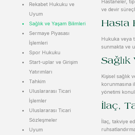
Hastaneler, tıp
Rekabet Hukuku ve
ve devir süreçl
Uyum
Hasta 
Sağlık ve Yaşam Bilimleri
Sermaye Piyasası
Hukuka veya tı
İşlemleri
sunmakta ve uy
Spor Hukuku
Sağlık 
Start-uplar ve Girişim
Yatırımları
Kişisel sağlık 
Tahkim
korunmasına il
Uluslararası Ticari
yönetimi konul
İşlemler
İlaç, T
Uluslararası Ticari
Sözleşmeler
İlaç, takviye ed
ruhsatlandırma,
Uyum