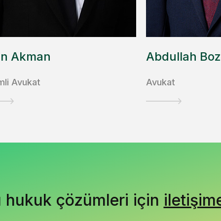
an Akman
Abdullah Bo
mli Avukat
Avukat
ı hukuk çözümleri için
iletişim