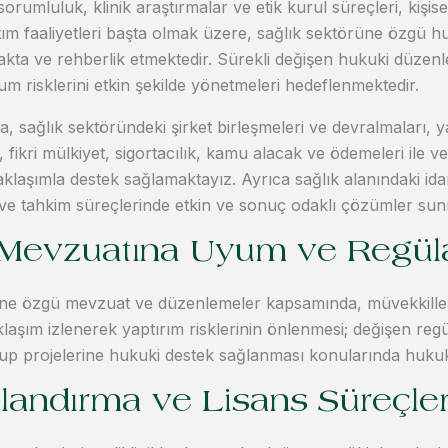
rumluluk, klinik araştırmalar ve etik kurul süreçleri, kişisel
tım faaliyetleri başta olmak üzere, sağlık sektörüne özgü 
akta ve rehberlik etmektedir. Sürekli değişen hukuki düzenle
um risklerini etkin şekilde yönetmeleri hedeflenmektedir.
, sağlık sektöründeki şirket birleşmeleri ve devralmaları, ya
fikri mülkiyet, sigortacılık, kamu alacak ve ödemeleri ile v
klaşımla destek sağlamaktayız. Ayrıca sağlık alanındaki idar
ve tahkim süreçlerinde etkin ve sonuç odaklı çözümler sun
 Mevzuatına Uyum ve Regül
ne özgü mevzuat ve düzenlemeler kapsamında, müvekkilleri
aklaşım izlenerek yaptırım risklerinin önlenmesi; değişen re
-up projelerine hukuki destek sağlanması konularında huku
landırma ve Lisans Süreçler