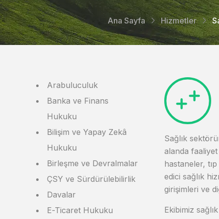
Ana Sayfa
Hizmetler
S
Arabuluculuk
Banka ve Finans
Hukuku
Bilişim ve Yapay Zekâ
Sağlık sektörün
Hukuku
alanda faaliye
Birleşme ve Devralmalar
hastaneler, tıp
edici sağlık hiz
ÇSY ve Sürdürülebilirlik
girişimleri ve
Davalar
Ekibimiz sağlı
E-Ticaret Hukuku