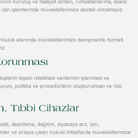
ının kuruluş ve faaliyet izinleri, ruhsatlandırma, lisans
 izin işlemlerinde müvekkillerimize destek olmaktayız.
luluk alanında müvekkillerimize danışmanlık hizmeti
iz.
n Korunması
ilerin kişisel nitelikteki verilerinin işlenmesi ve
um, politika ve prosedürlerin oluşturulması ve risk
n, Tıbbi Cihazlar
thalat, depolama, dağıtım, piyasaya arz, izin,
mler ve ortaya çıkan hukuki ihtilaflarda müvekkillerimize