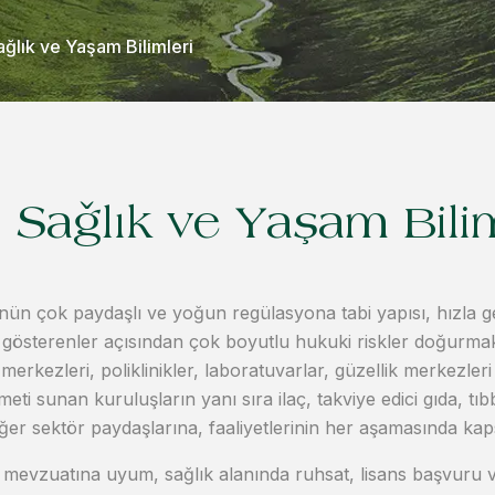
ağlık ve Yaşam Bilimleri
Sağlık ve Yaşam Bilim
ün çok paydaşlı ve yoğun regülasyona tabi yapısı, hızla geli
t gösterenler açısından çok boyutlu hukuki riskler doğurma
 merkezleri, poliklinikler, laboratuvarlar, güzellik merkezleri
meti sunan kuruluşların yanı sıra ilaç, takviye edici gıda, tıbb
 diğer sektör paydaşlarına, faaliyetlerinin her aşamasında k
k mevzuatına uyum, sağlık alanında ruhsat, lisans başvuru ve