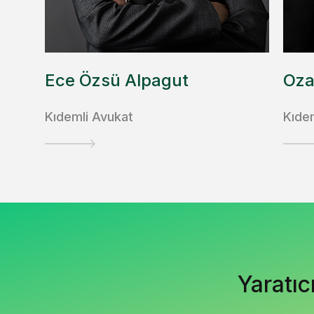
Ece Özsü Alpagut
Oz
Kıdemli Avukat
Kıde
Yaratıc