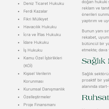
doğan hukuki so
Deniz Ticaret Hukuku
reklam ve tanı
Ferdi Kazalar
önerileri sunm
Fikri Mülkiyet
yaptırım ve uy
Havacılık Hukuku
Bunun yanı sıra
İcra ve İflas Hukuku
rekabet, uyum, 
İdare Hukuku
bütüncül bir ya
etmekte; dava 
İş Hukuku
Kamu Özel İşbirlikleri
Sağlık
(KÖİ)
Kişisel Verilerin
Sağlık sektörü
proaktif bir y
Korunması
alanında start
Kurumsal Danışmanlık
Özelleştirmeler
Ruhsat
Proje Finansmanı