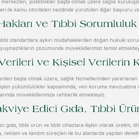
 merkezleri, poliklinikler başta olmak üzere sağlık kuruluşlar
eri ile kamu otoriteleri nezdinde yürütülen diğer başvuru ve
Hakları ve Tıbbi Sorumluluk
bbi standartlara aykırı müdahalelerden doğan hukuki sorum
uşmazlıkların çözümünde müvekkillerimizi temsil etmektey
Verileri ve Kişisel Verileri
verileri başta olmak üzere, sağlık hizmetlerinden yararlanan kiş
işkin yükümlülükler kapsamında, veri koruma mevzuatına uy
arında müvekkillerimize rehberlik etmekteyiz.
akviye Edici Gıda, Tıbbi Ürü
ici gıda, tıbbi ürün ve tıbbi cihazlara ilişkin olarak üretim, i
 reklam ve tanıtım süreçleri ile bu alanlarda yapılan deneti