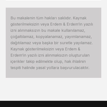
Bu makalenin tüm hakları saklıdır. Kaynak
gösterilmeksizin veya Erdem & Erdem’in yazılı
izni alınmaksızın bu makale kullanılamaz,
çoğaltılamaz, kopyalanamaz, yayımlanamaz,
dağıtılamaz veya başka bir suretle yayılamaz.
Kaynak gösterilmeksizin veya Erdem &
Erdem’in yazılı izni alınmaksızın oluşturulan
içerikler takip edilmekte olup, hak ihlalinin
tespiti halinde yasal yollara başvurulacaktır.