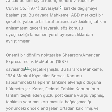
Ancak bu sınırlayıcı tutum, Scherk v. Alberto-
[6]
Culver Co. (1974) davasıyla
birlikte değişmeye
başlamıştır. Bu davada Mahkeme, ABD merkezli bir
şirket ile yabancı bir taraf arasında akdedilmiş tahkim
anlaşmasını geçerli sayarak, söz konusu
uyuşmazlığı tamamen yerel uyuşmazlıklardan
ayrıştırmıştır.
Önemli bir dönüm noktası ise Shearson/American
Express Inc. v. McMahon (1987)
[7]
davasında
gerçekleşmiştir. Bu kararda Mahkeme,
1934 Menkul Kıymetler Borsası Kanunu
kapsamındaki taleplerin tahkime elverişli olduğuna
hükmetmiştir. Karar, Federal Tahkim Kanunu’nun
tahkimi teşvik eden güçlü politikasına vurgu yapmış;
tahkimin yatırımcı koruması ile bağdaşmadığı
yönündeki önceki endişeleri ortadan kaldırmış ve