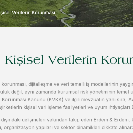
işisel Verilerin Korunması
Kişisel Verilerin Kor
in korunması, dijitalleşme ve veri temelli iş modellerinin yaygı
lük değil, aynı zamanda kurumsal risk yönetiminin temel uns
rin Korunması Kanunu (KVKK) ve ilgili mevzuatın yanı sıra, 
irketlerin kişisel veri işleme faaliyetleri ve uyum ihtiyaçlar
t dışındaki gelişmeleri yakından takip eden Erdem & Erdem, k
rı, organizasyon yapıları ve sektör dinamikleri dikkate alına