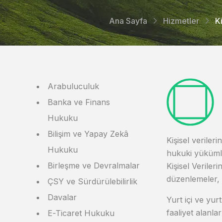
Ana Sayfa
Hizmetler
K
Arabuluculuk
Banka ve Finans
Hukuku
Bilişim ve Yapay Zekâ
Kişisel veriler
Hukuku
hukuki yükümlü
Birleşme ve Devralmalar
Kişisel Verile
düzenlemeler, ş
ÇSY ve Sürdürülebilirlik
Davalar
Yurt içi ve yur
faaliyet alanla
E-Ticaret Hukuku