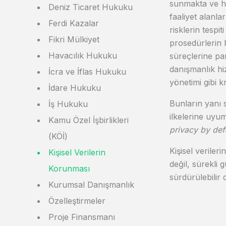
sunmakta ve hu
Deniz Ticaret Hukuku
faaliyet alanla
Ferdi Kazalar
risklerin tespi
Fikri Mülkiyet
prosedürlerin 
Havacılık Hukuku
süreçlerine pa
danışmanlık hiz
İcra ve İflas Hukuku
yönetimi gibi k
İdare Hukuku
Bunların yanı 
İş Hukuku
ilkelerine uyum
Kamu Özel İşbirlikleri
privacy by def
(KÖİ)
Kişisel veriler
Kişisel Verilerin
değil, sürekli 
Korunması
sürdürülebilir
Kurumsal Danışmanlık
Özelleştirmeler
Proje Finansmanı