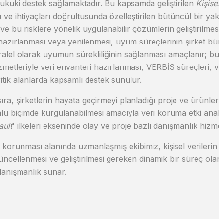
kuki destek sağlamaktadır. Bu kapsamda geliştirilen
Kişise
rı ve ihtiyaçları doğrultusunda özelleştirilen bütüncül bir ya
ti ve bu risklere yönelik uygulanabilir çözümlerin geliştirilm
hazırlanması veya yenilenmesi, uyum süreçlerinin şirket bün
ralel olarak uyumun sürekliliğinin sağlanması amaçlanır; b
metleriyle veri envanteri hazırlanması, VERBİS süreçleri, ve
ritik alanlarda kapsamlı destek sunulur.
sıra, şirketlerin hayata geçirmeyi planladığı proje ve ürünl
lu biçimde kurgulanabilmesi amacıyla veri koruma etki analiz
ault
' ilkeleri ekseninde olay ve proje bazlı danışmanlık hizme
in korunması alanında uzmanlaşmış ekibimiz, kişisel verileri
güncellenmesi ve geliştirilmesi gereken dinamik bir süreç ola
 danışmanlık sunar.